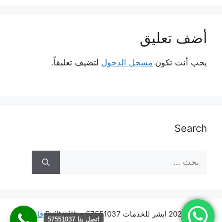
أضف تعليق
يجب أنت تكون
مسجل الدخول
لتضيف تعليقاً.
Search
البحث
عن:
© 2026 ابشر للخدمات 57551037
• Built with
قالب
اتصل بنا 57551037