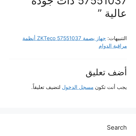
57551037 ذات جودة
عالية ”
التنبيهات:
جهاز بصمة ZKTeco 57551037 أنظمة
مراقبة الدوام
أضف تعليق
يجب أنت تكون
مسجل الدخول
لتضيف تعليقاً.
Search