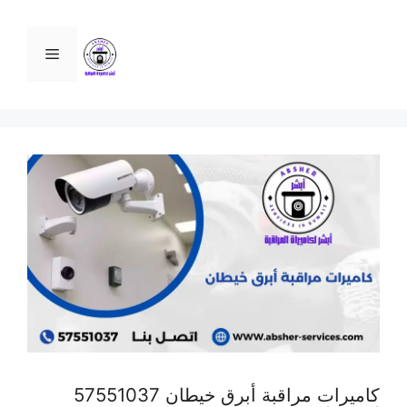
نتقل
لى
القائمة
لمحتوى
كاميرات مراقبة أبرق خيطان 57551037