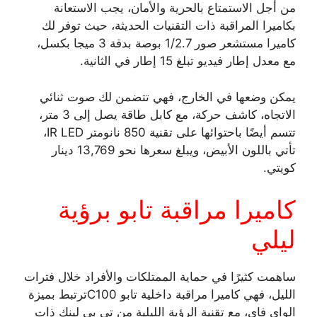
من أجل الاستمتاع بالحرية والأمان، يجب الاستعانة
بكاميرا المراقبة ذات التقنيات الحديثة، حيث توفر لك
كاميرا مستشعر صور 1/2.7 بوصة بدقة 3 ميجا بكسل،
مع معدل إطار فيديو تبلغ 15 إطار في الثانية.
يمكن وضعها في الخارج، فهي تتضمن لك صوت ثنائي
الاتجاه، كاشف حركة، مع كابل طاقة يصل إلى 3 متر،
تتسم أيضًا باحتوائها على تقنية 850 نانومتر IR LED،
تأتي باللون الأبيض، ويبلغ سعرها نحو 13,769 دينار
كويتي.
كاميرا مراقبة تابو برؤية
ليلي
ساهمت كثيرًا في حماية الممتلكات والأفراد خلال فترات
الليل، فهي كاميرا مراقبة داخلية تابو C100ترتبط بميزة
الواي فاي، مع تقنية الرؤية الليلية من تي بي لينك ذات